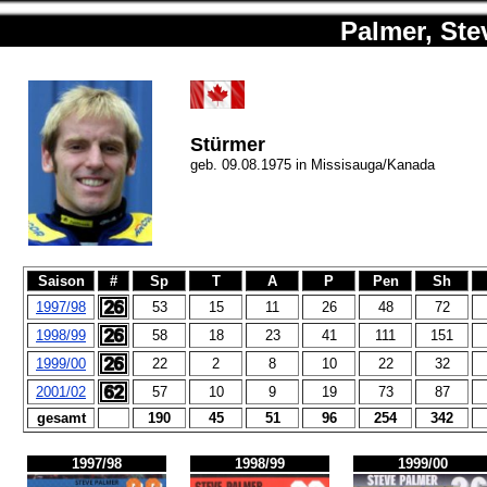
Palmer, Ste
Stürmer
geb. 09.08.1975 in Missisauga/Kanada
Saison
#
Sp
T
A
P
Pen
Sh
1997/98
53
15
11
26
48
72
1998/99
58
18
23
41
111
151
1999/00
22
2
8
10
22
32
2001/02
57
10
9
19
73
87
gesamt
190
45
51
96
254
342
1997/98
1998/99
1999/00