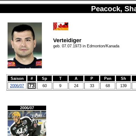
Peacock, Sh
Verteidiger
geb. 07.07.1973 in Edmonton/Kanada
Saison
#
Sp
T
A
P
Pen
Sh
2006/07
60
9
24
33
68
139
2006/07