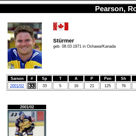
Pearson, R
Stürmer
geb. 08.03.1971 in Oshawa/Kanada
Saison
#
Sp
T
A
P
Pen
Sh
2001/02
33
5
16
21
125
76
2001/02