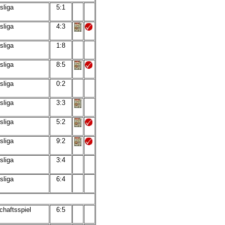
sliga
5:1
sliga
4:3
sliga
1:8
sliga
8:5
sliga
0:2
sliga
3:3
sliga
5:2
sliga
9:2
sliga
3:4
sliga
6:4
chaftsspiel
6:5