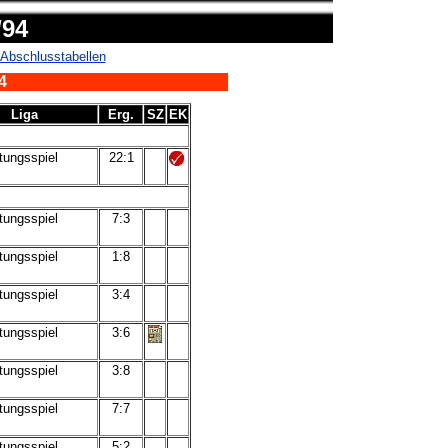
/94
Abschlusstabellen
4
Liga
Erg.
SZ
EK
tungsspiel
22:1
tungsspiel
7:3
tungsspiel
1:8
tungsspiel
3:4
tungsspiel
3:6
tungsspiel
3:8
tungsspiel
7:7
tungsspiel
5:2