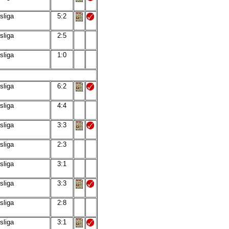
sliga
5:2
sliga
2:5
sliga
1:0
sliga
6:2
sliga
4:4
sliga
3:3
sliga
2:3
sliga
3:1
sliga
3:3
sliga
2:8
sliga
3:1