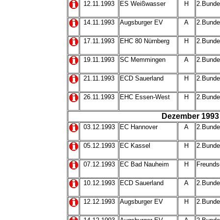
12.11.1993
ES Weißwasser
H
2.Bunde
14.11.1993
Augsburger EV
A
2.Bunde
17.11.1993
EHC 80 Nürnberg
H
2.Bunde
19.11.1993
SC Memmingen
A
2.Bunde
21.11.1993
ECD Sauerland
H
2.Bunde
26.11.1993
EHC Essen-West
H
2.Bunde
Dezember 1993
03.12.1993
EC Hannover
A
2.Bunde
05.12.1993
EC Kassel
H
2.Bunde
07.12.1993
EC Bad Nauheim
H
Freunds
10.12.1993
ECD Sauerland
A
2.Bunde
12.12.1993
Augsburger EV
H
2.Bunde