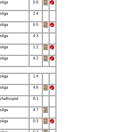
sliga
5:0
sliga
2:4
sliga
6:5
sliga
4:3
sliga
1:2
sliga
4:2
sliga
1:4
sliga
4:6
chaftsspiel
8:1
sliga
4:7
sliga
0:3