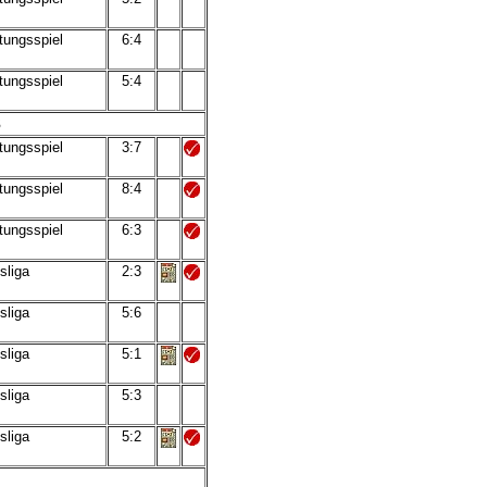
tungsspiel
6:4
tungsspiel
5:4
3
tungsspiel
3:7
tungsspiel
8:4
tungsspiel
6:3
sliga
2:3
sliga
5:6
sliga
5:1
sliga
5:3
sliga
5:2