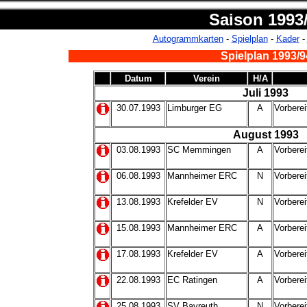
Saison 1993
Autogrammkarten
-
Spielplan
-
Kader
-
Spielplan 1993/9
Datum
Verein
H/A
Juli 1993
30.07.1993
Limburger EG
A
Vorberei
August 1993
03.08.1993
SC Memmingen
A
Vorberei
06.08.1993
Mannheimer ERC
N
Vorberei
13.08.1993
Krefelder EV
N
Vorberei
15.08.1993
Mannheimer ERC
A
Vorberei
17.08.1993
Krefelder EV
A
Vorberei
22.08.1993
EC Ratingen
A
Vorberei
25.08.1993
SV Bayreuth
N
Vorberei